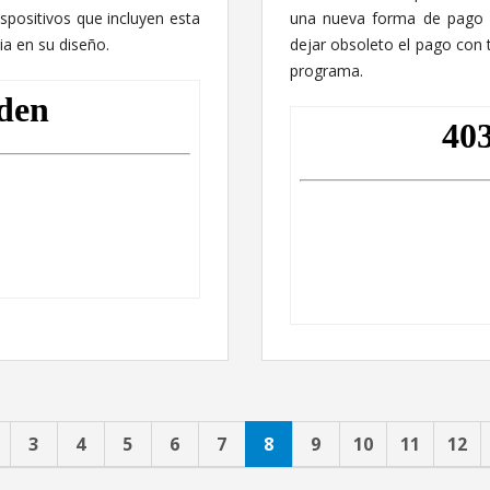
dispositivos que incluyen esta
una nueva forma de pago 
ia en su diseño.
dejar obsoleto el pago con 
programa.
3
4
5
6
7
8
9
10
11
12